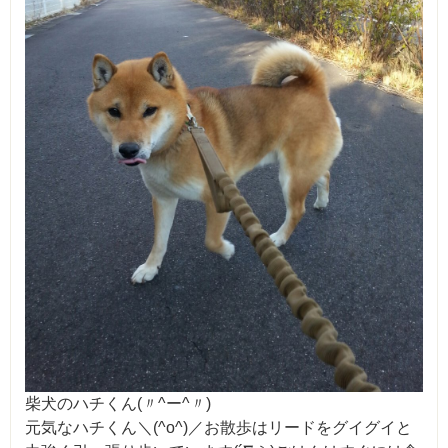
柴犬のハチくん(〃^ー^〃)
元気なハチくん＼(^o^)／お散歩はリードをグイグイと