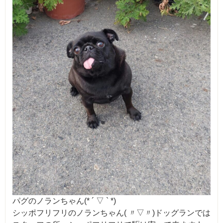
パグのノランちゃん(* ´ ▽ ` *)
シッポフリフリのノランちゃん( 〃▽〃)ドッグランでは