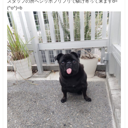
スタッフの所へシッポフリフリで駆け寄って来ますd=
(^o^)=b