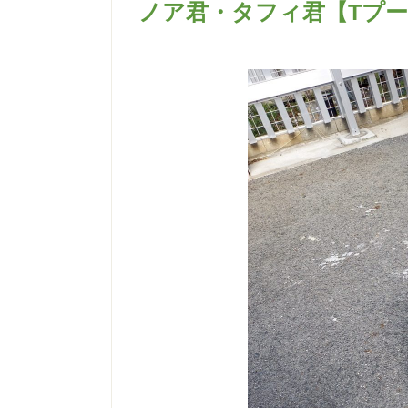
ノア君・タフィ君【Tプ