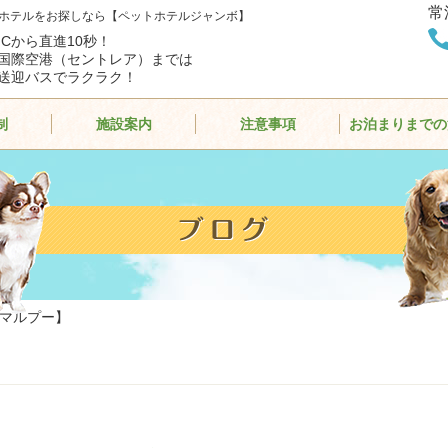
常
ホテルをお探しなら【ペットホテルジャンボ】
ICから直進10秒！
国際空港（セントレア）までは
送迎バスでラクラク！
制
施設案内
注意事項
お泊まりまでの
・マルプー】