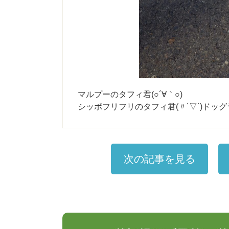
マルプーのタフィ君(○´∀｀○)
シッポフリフリのタフィ君(〃´▽`)ドッグ
次の記事を見る