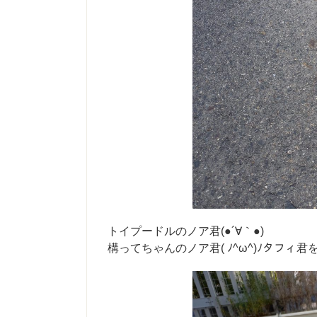
トイプードルのノア君(●´∀｀●)
構ってちゃんのノア君( ﾉ^ω^)ﾉタフィ君