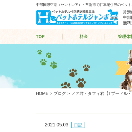
中部国際空港（セントレア）・常滑市で駐車場併設のペット
常滑
中部
無料
TOP
料金
管理体
HOME
ブログ
ノア君・タフィ君【Tプードル
2021.05.03
日記