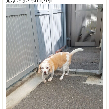
元気いっぱいですd=(^o^)=b