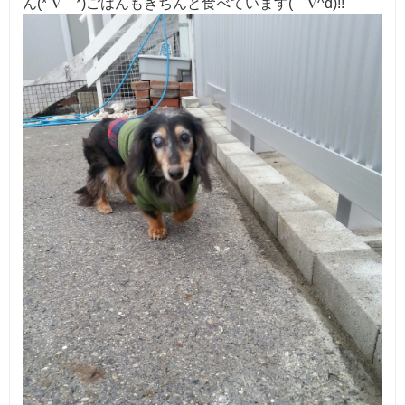
ん(*´∇｀*)ごはんもきちんと食べています(゜∇^d)!!