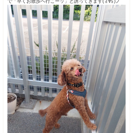
で「早くお散歩へ行こーッ」と誘ってきます( ≧∀≦)ノ