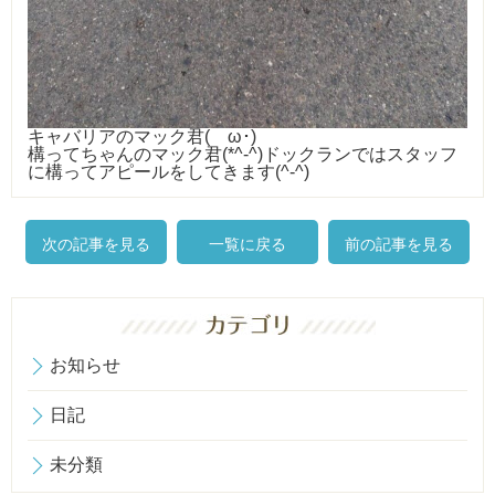
キャバリアのマック君(ゝ
ω
･)
構ってちゃんのマック君(*^-^)ドックランではスタッフ
に構ってアピールをしてきます(^-^)
次の記事を見る
一覧に戻る
前の記事を見る
お知らせ
日記
未分類