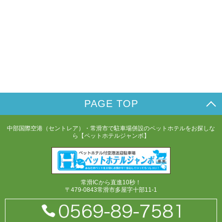
PAGE TOP
中部国際空港（セントレア）・常滑市で駐車場併設のペットホテルをお探しな
ら【ペットホテルジャンボ】
常滑ICから直進10秒！
〒479-0843常滑市多屋字十部11-1