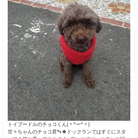
トイプードルのチョコくん(〃^ー^〃)
甘々ちゃんのチョコ君🐾🍀ドックランではすぐにスタ