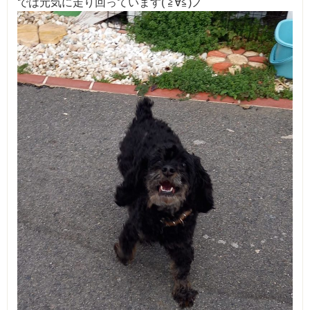
では元気に走り回っています( ≧∀≦)ノ