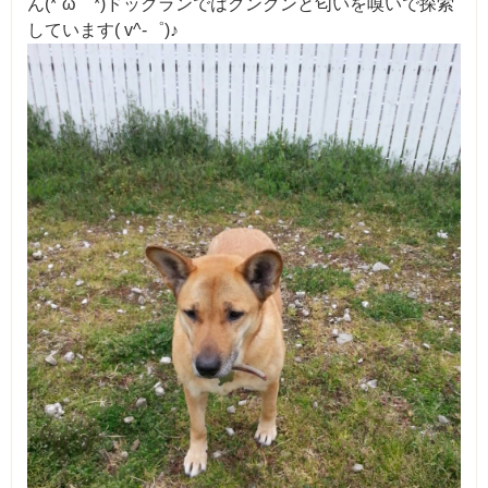
ん(*´ω｀*)ドックランではクンクンと匂いを嗅いで探索
しています( v^-゜)♪