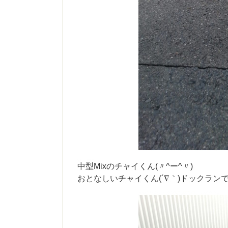
中型Mixのチャイくん(〃^ー^〃)
おとなしいチャイくん(´∇｀)ドックラン