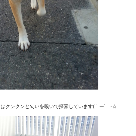
ではクンクンと匂いを嗅いで探索しています(｀ー´ゞ-☆