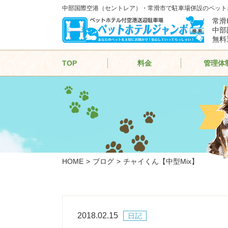
中部国際空港（セントレア）・常滑市で駐車場併設のペット
常滑
中部
無料
TOP
料金
管理体
HOME
ブログ
チャイくん【中型Mix】
2018.02.15
日記