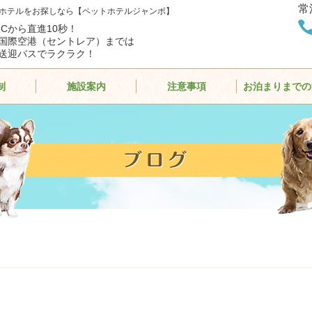
常
ホテルをお探しなら【ペットホテルジャンボ】
ICから直進10秒！
国際空港（セントレア）までは
送迎バスでラクラク！
制
施設案内
注意事項
お泊まりまでの