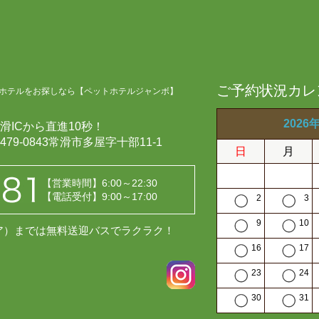
ご予約状況カレ
ホテルをお探しなら【ペットホテルジャンボ】
2026
滑ICから直進10秒！
479-0843常滑市多屋字十部11-1
日
月
【営業時間】6:00～22:30
【電話受付】9:00～17:00
2
3
9
10
レア）までは無料送迎バスでラクラク！
16
17
23
24
30
31