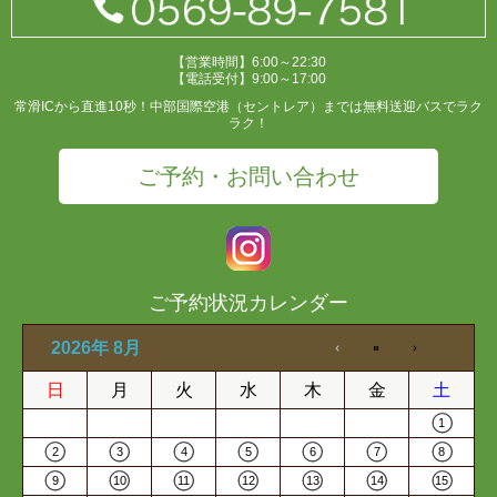
【営業時間】6:00～22:30
【電話受付】9:00～17:00
常滑ICから直進10秒！中部国際空港（セントレア）までは無料送迎バスでラク
ラク！
ご予約・お問い合わせ
ご予約状況カレンダー
2026年 8月
日
月
火
水
木
金
土
1
2
3
4
5
6
7
8
9
10
11
12
13
14
15