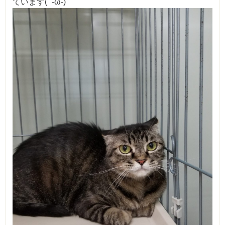
ています( ´-ω-)