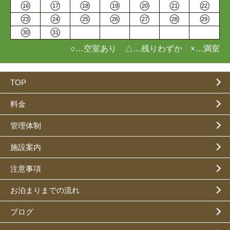
16
17
18
19
20
21
22
23
24
25
26
27
28
29
30
31
○…空室あり △…残りわずか ×…満室
TOP
料金
管理体制
施設案内
注意事項
お泊まりまでの流れ
ブログ