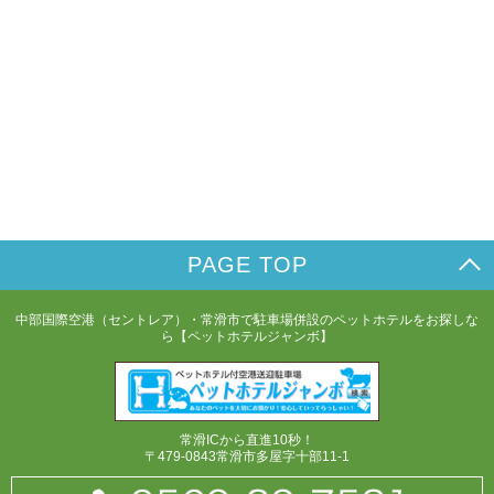
PAGE TOP
中部国際空港（セントレア）・常滑市で駐車場併設のペットホテルをお探しな
ら【ペットホテルジャンボ】
常滑ICから直進10秒！
〒479-0843常滑市多屋字十部11-1