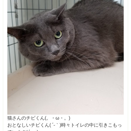
猫さんのチビくん(。・ω・。)
おとなしいチビくん( ´-｀)時々トイレの中に引きこもっ