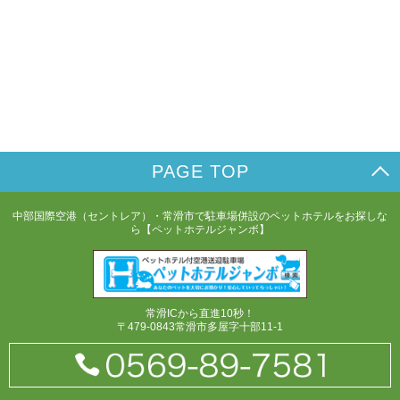
PAGE TOP
中部国際空港（セントレア）・常滑市で駐車場併設のペットホテルをお探しな
ら【ペットホテルジャンボ】
常滑ICから直進10秒！
〒479-0843常滑市多屋字十部11-1