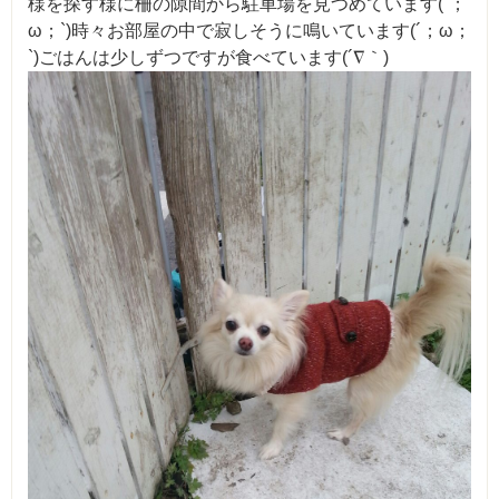
様を探す様に柵の隙間から駐車場を見つめています(´；
ω；`)時々お部屋の中で寂しそうに鳴いています(´；ω；
`)ごはんは少しずつですが食べています(´∇｀)