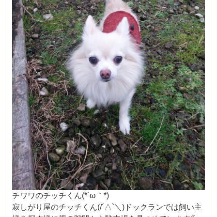
チワワのチッチくん(*´ω｀*)
寂しがり屋のチッチくん(/´△`＼)ドックランでは飼い主