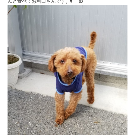
んと食べてお利口さんです( ´∀｀ )b