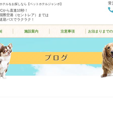
常
ホテルをお探しなら【ペットホテルジャンボ】
ICから直進10秒！
国際空港（セントレア）までは
送迎バスでラクラク！
制
施設案内
注意事項
お泊まりまでの