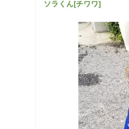
ソラくん[チワワ]