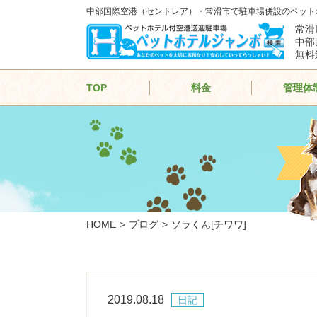
中部国際空港（セントレア）・常滑市で駐車場併設のペット
常滑
中部
無料
TOP
料金
管理体
HOME
ブログ
ソラくん[チワワ]
2019.08.18
日記