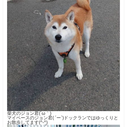
柴犬のジョン君(
´ω
｀)
マイペースのジョン君( ´ー`)ドックランではゆっくりと
お散歩してます(^-^)