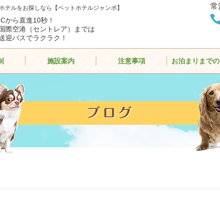
常
ホテルをお探しなら【ペットホテルジャンボ】
ICから直進10秒！
国際空港（セントレア）までは
送迎バスでラクラク！
制
施設案内
注意事項
お泊まりまでの