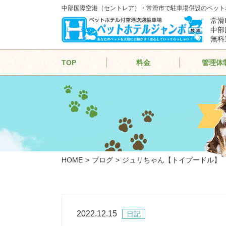
中部国際空港（セントレア）・常滑市で駐車場併設のペット
常滑
中部
無料
TOP
料金
管理体
HOME
ブログ
ジュリちゃん【トイプードル】
2022.12.15
日記