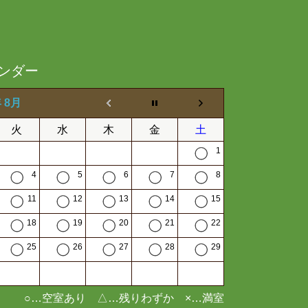
ンダー
年 8月
火
水
木
金
土
1
4
5
6
7
8
11
12
13
14
15
18
19
20
21
22
25
26
27
28
29
○…空室あり △…残りわずか ×…満室