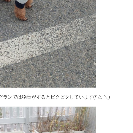
グランでは物音がするとビクビクしています(/´△`＼)