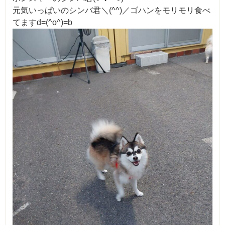
元気いっぱいのシンバ君＼(^^)／ゴハンをモリモリ食べ
てますd=(^o^)=b