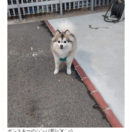
ポンスキーのシンバ君(○´∀｀○)