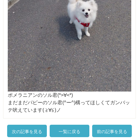
ポメラニアンのソル君(*>∀<*)
まだまだパピーのソル君(^ー^)構ってほしくてガンバッ
テ吠えています( ≧∀≦)ノ
次の記事を見る
一覧に戻る
前の記事を見る