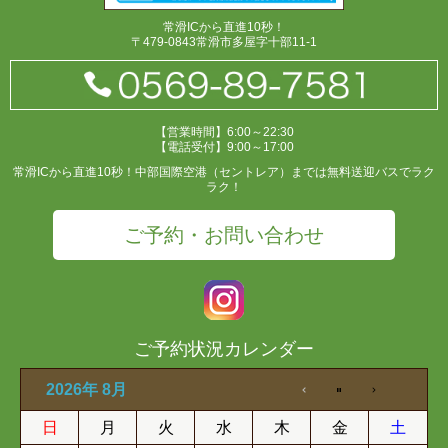
常滑ICから直進10秒！
〒479-0843常滑市多屋字十部11-1
【営業時間】6:00～22:30
【電話受付】9:00～17:00
常滑ICから直進10秒！中部国際空港（セントレア）までは無料送迎バスでラク
ラク！
ご予約・お問い合わせ
ご予約状況カレンダー
2026年 8月
日
月
火
水
木
金
土