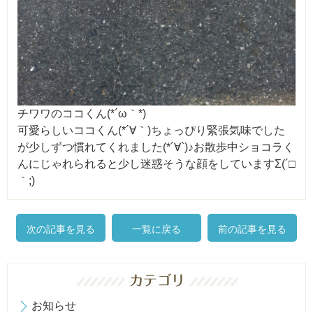
チワワのココくん(*´ω｀*)
可愛らしいココくん(*´∀｀)ちょっぴり緊張気味でした
が少しずつ慣れてくれました(*´∀`)♪お散歩中ショコラく
んにじゃれられると少し迷惑そうな顔をしていますΣ(´□
｀;)
次の記事を見る
一覧に戻る
前の記事を見る
お知らせ