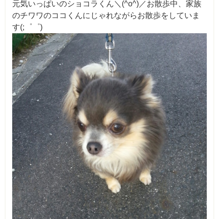
元気いっぱいのショコラくん＼(^o^)／お散歩中、家族
のチワワのココくんにじゃれながらお散歩をしていま
す(;゜゜)