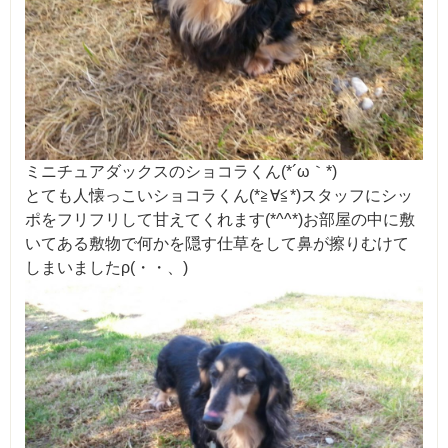
ミニチュアダックスのショコラくん(*´ω｀*)
とても人懐っこいショコラくん(*≧∀≦*)スタッフにシッ
ポをフリフリして甘えてくれます(*^^*)お部屋の中に敷
いてある敷物で何かを隠す仕草をして鼻が擦りむけて
しまいましたρ(・・、)