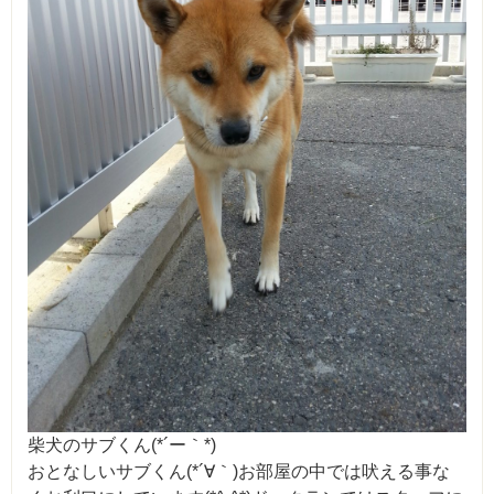
柴犬のサブくん(*´ー｀*)
おとなしいサブくん(*´∀｀)お部屋の中では吠える事な