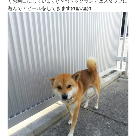
くお利口にしています(*^-^*)ドックランではスタッフに
遊んでアピールをしてきます(σ≧▽≦)σ