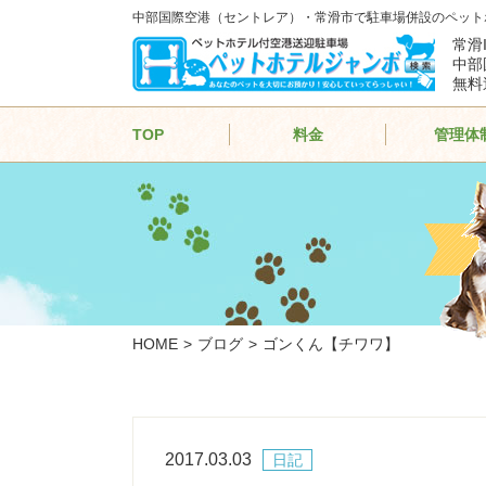
中部国際空港（セントレア）・常滑市で駐車場併設のペット
常滑
中部
無料
TOP
料金
管理体
HOME
ブログ
ゴンくん【チワワ】
2017.03.03
日記