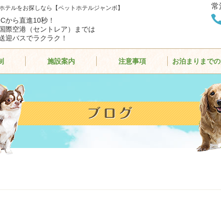
常
ホテルをお探しなら【ペットホテルジャンボ】
ICから直進10秒！
国際空港（セントレア）までは
送迎バスでラクラク！
制
施設案内
注意事項
お泊まりまでの