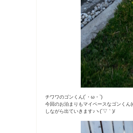
チワワのゴンくん(´・ω・`)
今回のお泊まりもマイペースなゴンくん(
しながら出ていきます♪ヽ(´▽｀)/​