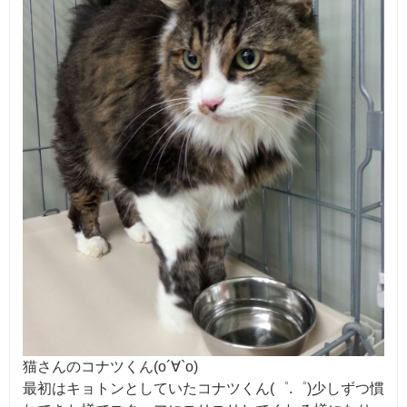
猫さんのコナツくん(о´∀`о)
最初はキョトンとしていたコナツくん(゜.゜)少しずつ慣