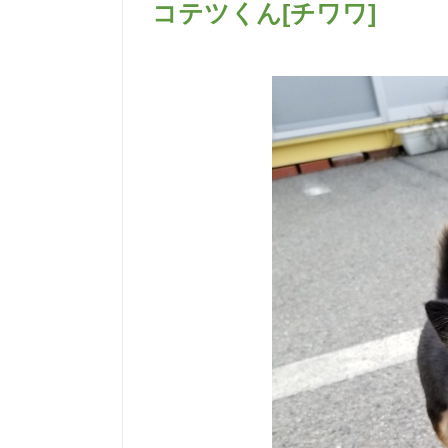
コテツくん[チワワ]