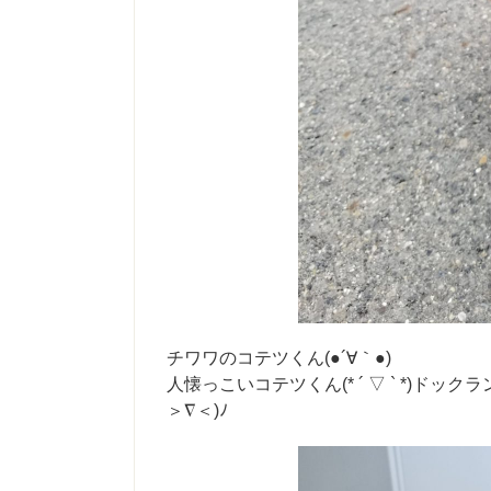
チワワのコテツくん(●´∀｀●)
人懐っこいコテツくん(* ´ ▽ ` *)
＞∇＜)ﾉ