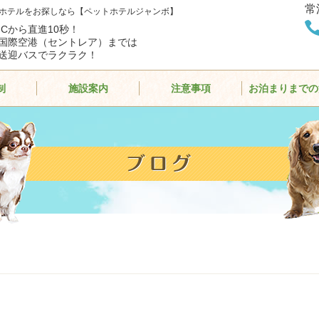
常
ホテルをお探しなら【ペットホテルジャンボ】
ICから直進10秒！
国際空港（セントレア）までは
送迎バスでラクラク！
制
施設案内
注意事項
お泊まりまでの