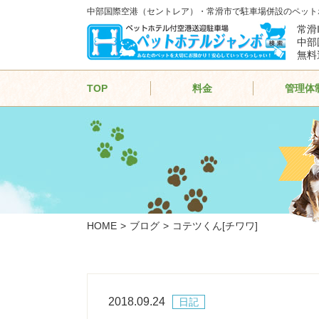
中部国際空港（セントレア）・常滑市で駐車場併設のペット
常滑
中部
無料
TOP
料金
管理体
HOME
ブログ
コテツくん[チワワ]
2018.09.24
日記