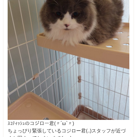
ｽｺﾃｨｯｼｭのコジロー君(〃´ω`〃)
ちょっぴり緊張しているコジロー君(..)スタッフが近づ