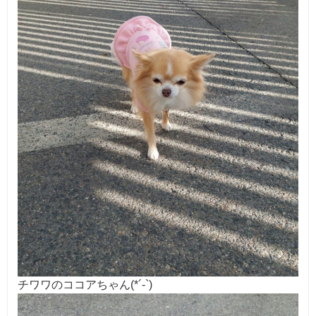
チワワのココアちゃん(*´-`)