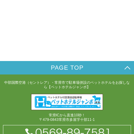
PAGE TOP
中部国際空港（セントレア）・常滑市で駐車場併設のペットホテルをお探しな
ら【ペットホテルジャンボ】
常滑ICから直進10秒！
〒479-0843常滑市多屋字十部11-1