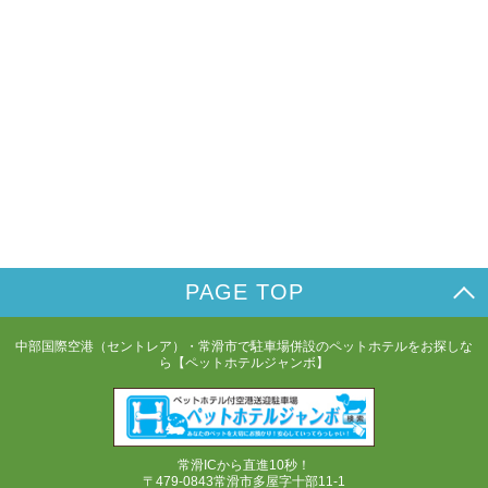
PAGE TOP
中部国際空港（セントレア）・常滑市で駐車場併設のペットホテルをお探しな
ら【ペットホテルジャンボ】
常滑ICから直進10秒！
〒479-0843常滑市多屋字十部11-1