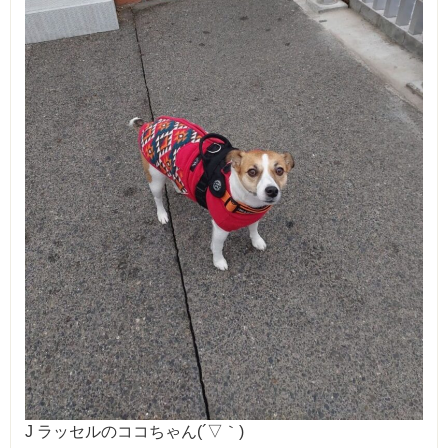
J ラッセルのココちゃん(´▽｀)