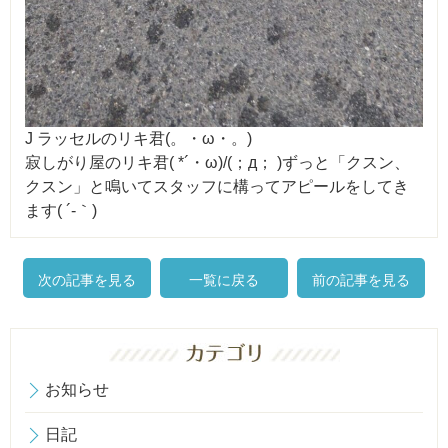
J ラッセルのリキ君(。・ω・。)
寂しがり屋のリキ君( *´・ω)/(；д； )ずっと「クスン、
クスン」と鳴いてスタッフに構ってアピールをしてき
ます( ´-｀)
次の記事を見る
一覧に戻る
前の記事を見る
お知らせ
日記