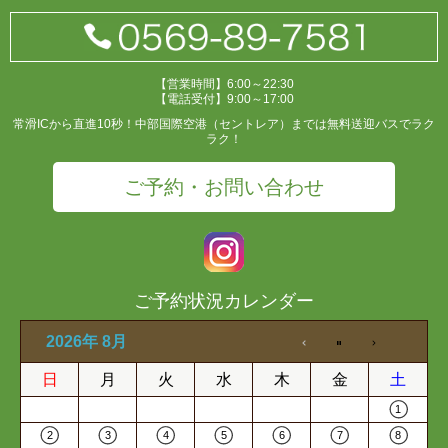
【営業時間】6:00～22:30
【電話受付】9:00～17:00
常滑ICから直進10秒！中部国際空港（セントレア）までは無料送迎バスでラク
ラク！
ご予約・お問い合わせ
ご予約状況カレンダー
2026年 8月
日
月
火
水
木
金
土
1
2
3
4
5
6
7
8