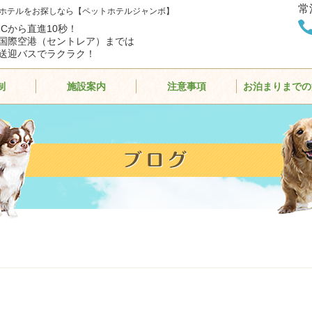
常
ホテルをお探しなら【ペットホテルジャンボ】
ICから直進10秒！
国際空港（セントレア）までは
送迎バスでラクラク！
制
施設案内
注意事項
お泊まりまでの