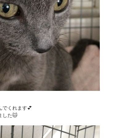
でくれます💕
した🐱