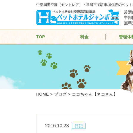
中部国際空港（セントレア）・常滑市で駐車場併設のペット
常滑
中部
無料
TOP
料金
管理体
HOME
ブログ
ココちゃん【ネコさん】
2016.10.23
日記