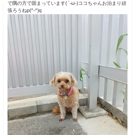
で隅の方で固まっています( ´-ω-)ココちゃんお泊まり頑
張ろうねp(^-^)q