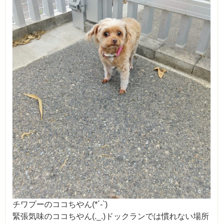
チワプーのココちやん(*´-`)
緊張気味のココちやん(._.)ドックランでは慣れない場所