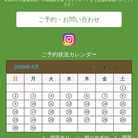
常滑ICから直進10秒！中部国際空港（セントレア）までは無料送迎バスでラク
ラク！
ご予約・お問い合わせ
ご予約状況カレンダー
2026年 8月
日
月
火
水
木
金
土
1
2
3
4
5
6
7
8
9
10
11
12
13
14
15
16
17
18
19
20
21
22
23
24
25
26
27
28
29
30
31
○…空室あり △…残りわずか ×…満室