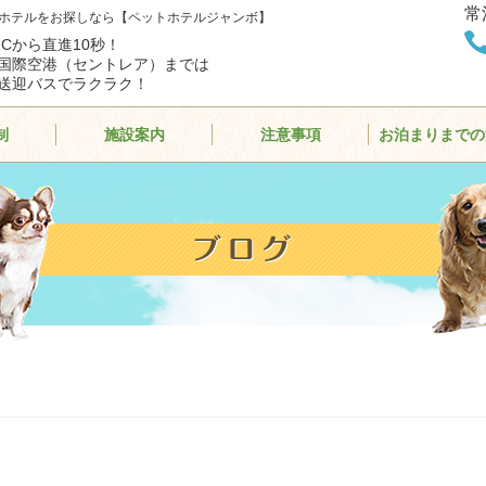
常
ホテルをお探しなら【ペットホテルジャンボ】
ICから直進10秒！
国際空港（セントレア）までは
送迎バスでラクラク！
制
施設案内
注意事項
お泊まりまでの