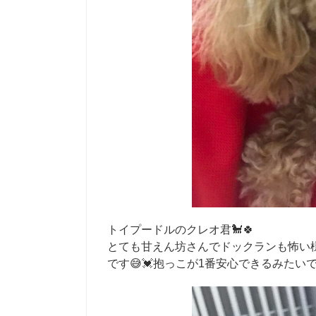
トイプードルのクレオ君🐩🍀
とても甘えん坊さんでドックランも怖い
です😅💓抱っこが1番安心できるみたいで