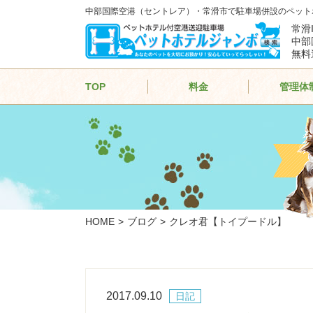
中部国際空港（セントレア）・常滑市で駐車場併設のペット
常滑
中部
無料
TOP
料金
管理体
HOME
ブログ
クレオ君【トイプードル】
2017.09.10
日記