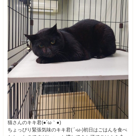
猫さんのキキ君(●´ω｀●)
ちょっぴり緊張気味のキキ君( ´-ω-)初日はごはんを食べ