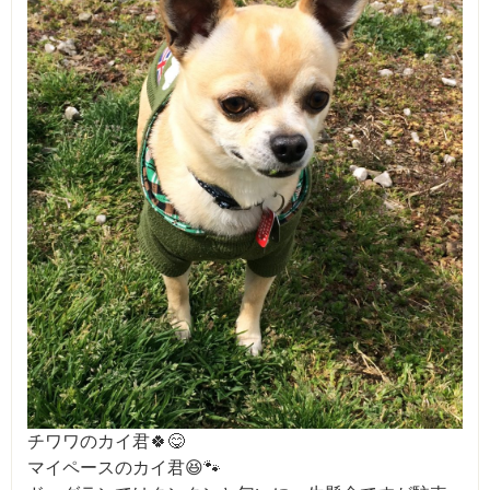
チワワのカイ君🍀😋
マイペースのカイ君😆🐾