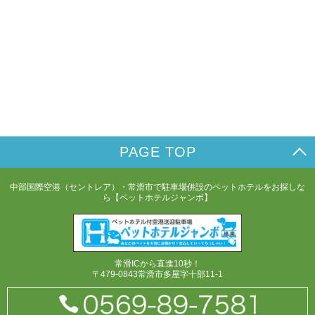
PAGE TOP
中部国際空港（セントレア）・常滑市で駐車場併設のペットホテルをお探しな
ら【ペットホテルジャンボ】
常滑ICから直進10秒！
〒479-0843常滑市多屋字十部11-1