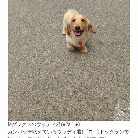
Mダックスのウッディ君(●´∀｀●)
ガンバッテ吠えているウッディ君(゜ロ゜)ドックランで