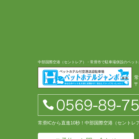
中部国際空港（セントレア）・常滑市で駐車場併設のペット
常
〒
常滑ICから直進10秒！中部国際空港（セント