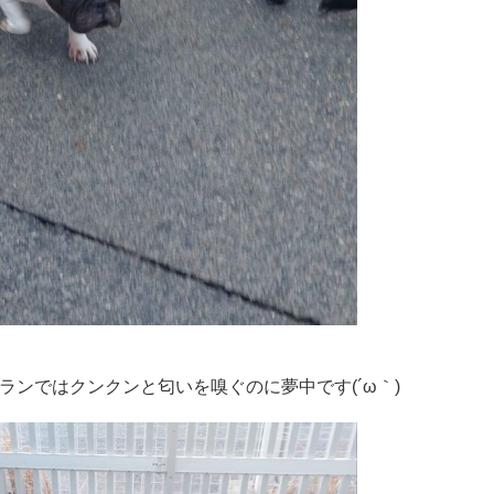
ランではクンクンと匂いを嗅ぐのに夢中です(´ω｀)