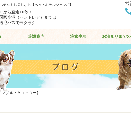
常
ホテルをお探しなら【ペットホテルジャンボ】
ICから直進10秒！
国際空港（セントレア）までは
送迎バスでラクラク！
制
施設案内
注意事項
お泊まりまでの
フレブル・Aコッカー】