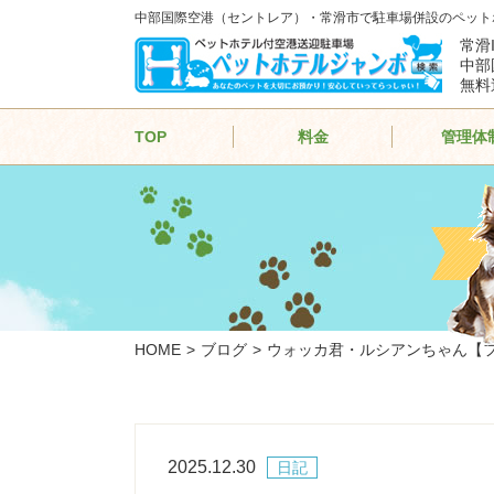
中部国際空港（セントレア）・常滑市で駐車場併設のペット
常滑
中部
無料
TOP
料金
管理体
HOME
ブログ
ウォッカ君・ルシアンちゃん【
2025.12.30
日記