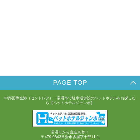
PAGE TOP
中部国際空港（セントレア）・常滑市で駐車場併設のペットホテルをお探しな
ら【ペットホテルジャンボ】
常滑ICから直進10秒！
〒479-0843常滑市多屋字十部11-1