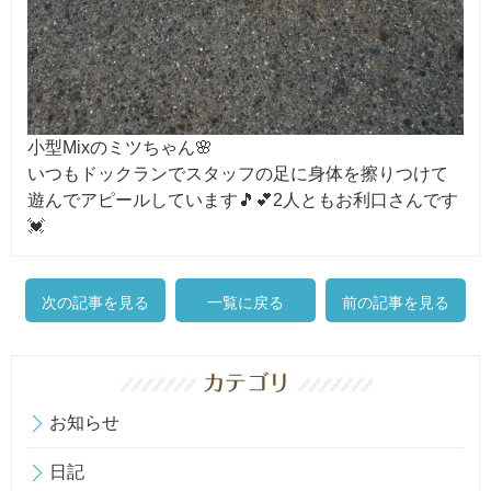
小型Mixのミツちゃん🌸
いつもドックランでスタッフの足に身体を擦りつけて
遊んでアピールしています🎵💕2人ともお利口さんです
💓
次の記事を見る
一覧に戻る
前の記事を見る
お知らせ
日記