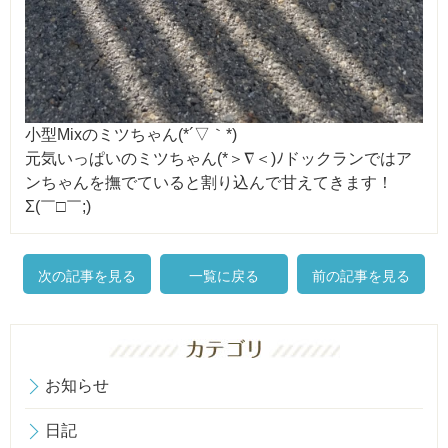
小型Mixのミツちゃん(*´▽｀*)
元気いっぱいのミツちゃん(*＞∇＜)ﾉドックランではア
ンちゃんを撫でていると割り込んで甘えてきます！
Σ(￣□￣;)
次の記事を見る
一覧に戻る
前の記事を見る
お知らせ
日記