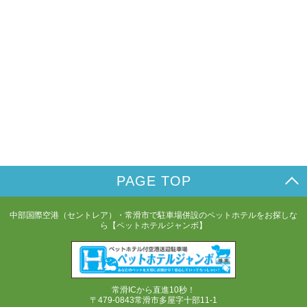
PAGE TOP
中部国際空港（セントレア）・常滑市で駐車場併設のペットホテルをお探しな
ら【ペットホテルジャンボ】
常滑ICから直進10秒！
〒479-0843常滑市多屋字十部11-1