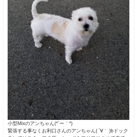
小型Mixのアンちゃん(*´ー｀*)
緊張する事なくお利口さんのアンちゃん( ´∀｀ )bドック