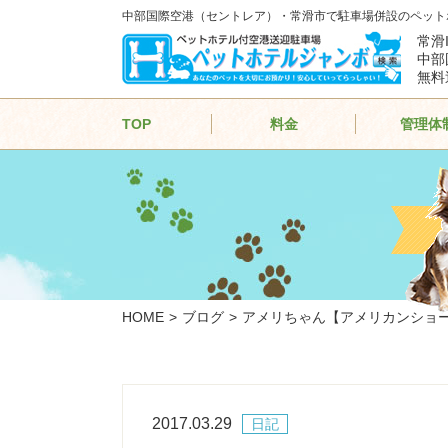
中部国際空港（セントレア）・常滑市で駐車場併設のペット
常滑
中部
無料
TOP
料金
管理体
HOME
ブログ
アメリちゃん【アメリカンショ
2017.03.29
日記