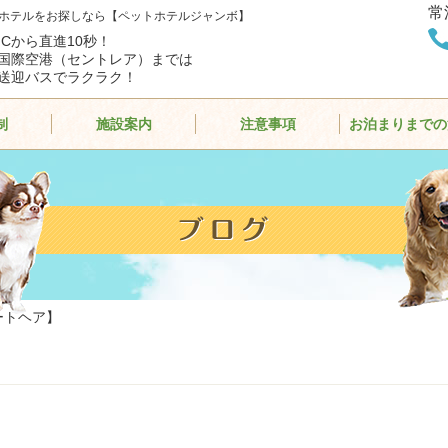
常
ホテルをお探しなら【ペットホテルジャンボ】
ICから直進10秒！
国際空港（セントレア）までは
送迎バスでラクラク！
制
施設案内
注意事項
お泊まりまでの
ートヘア】