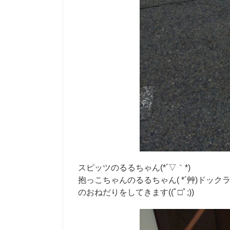
スピッツのるるちゃん(*´▽｀*)
抱っこちゃんのるるちゃん( *´艸)ド
のおねだりをしてきます((ﾟ□ﾟ;))