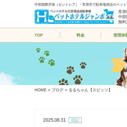
中部国際空港（セントレア）・常滑市で駐車場併設のペット
常滑
中部
無料
TOP
料金
管理体
HOME
ブログ
るるちゃん【スピッツ】
2025.08.31
日記