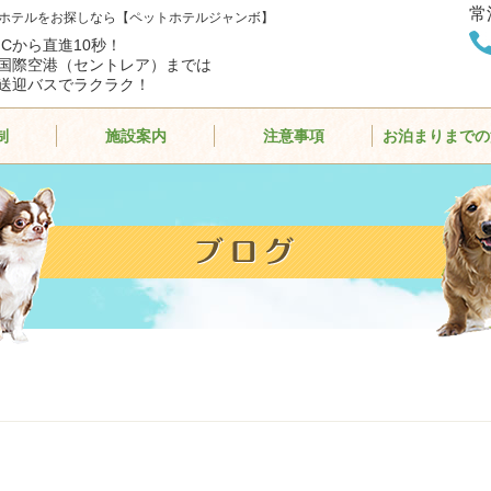
常
ホテルをお探しなら【ペットホテルジャンボ】
ICから直進10秒！
国際空港（セントレア）までは
送迎バスでラクラク！
制
施設案内
注意事項
お泊まりまでの