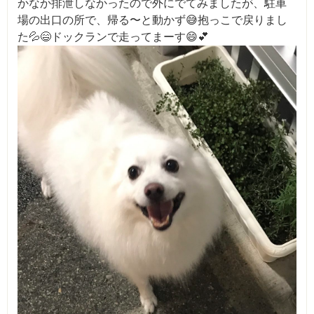
かなか排泄しなかったので外にでてみましたが、駐車
場の出口の所で、帰る〜と動かず😅抱っこで戻りまし
た💦😄ドックランで走ってまーす😄💕