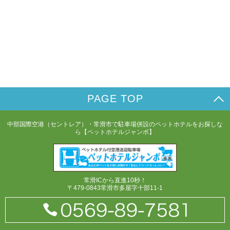
PAGE TOP
中部国際空港（セントレア）・常滑市で駐車場併設のペットホテルをお探しな
ら【ペットホテルジャンボ】
常滑ICから直進10秒！
〒479-0843常滑市多屋字十部11-1