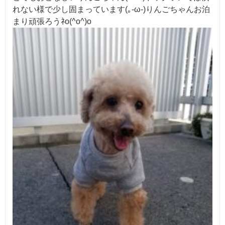
れない様で少し固まっています(｡-ω-)りんごちゃんお泊
まり頑張ろうﾈo(^o^)o