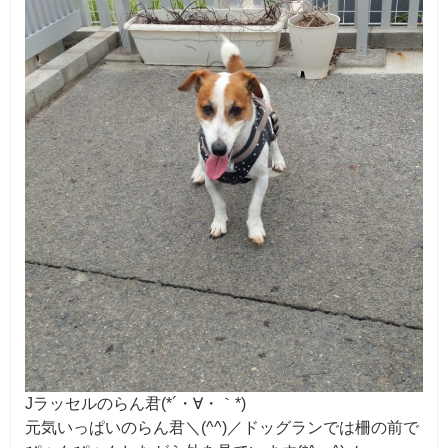
Jラッセルのらん君(*´・∀・｀*)
元気いっぱいのらん君＼(^^)／ドッグランでは柵の前で