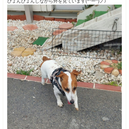
ぴょんぴょんしながら外を見ています(*^ー^)ノ♪