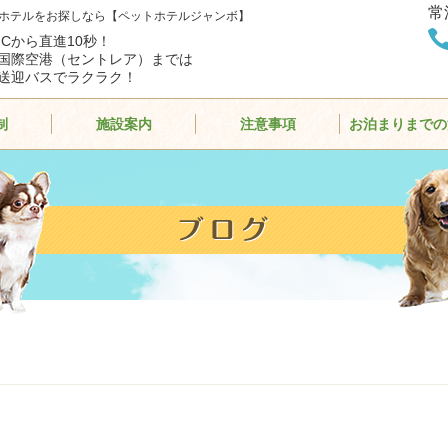
常
ホテルをお探しなら【ペットホテルジャンボ】
ICから直進10秒！
国際空港（セントレア）までは
送迎バスでラクラク！
制
施設案内
注意事項
お泊まりまでの