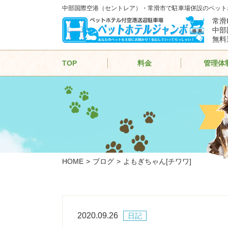
中部国際空港（セントレア）・常滑市で駐車場併設のペット
常滑
中部
無料
TOP
料金
管理体
HOME
ブログ
よもぎちゃん[チワワ]
2020.09.26
日記