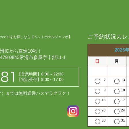
ご予約状況カレ
ホテルをお探しなら【ペットホテルジャンボ】
2026
滑ICから直進10秒！
479-0843常滑市多屋字十部11-1
日
月
【営業時間】6:00～22:30
【電話受付】9:00～17:00
2
3
9
10
レア）までは無料送迎バスでラクラク！
16
17
23
24
30
31