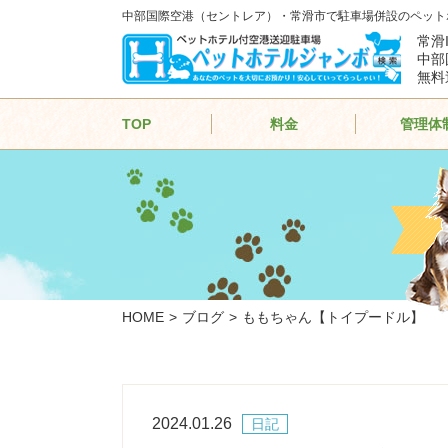
中部国際空港（セントレア）・常滑市で駐車場併設のペット
常滑
中部
無料
TOP
料金
管理体
HOME
ブログ
ももちゃん【トイプードル】
2024.01.26
日記