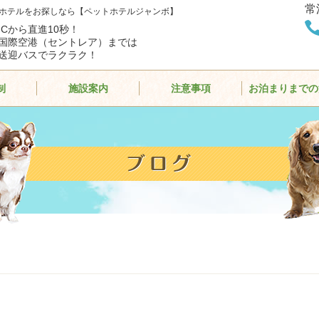
常
ホテルをお探しなら【ペットホテルジャンボ】
ICから直進10秒！
国際空港（セントレア）までは
送迎バスでラクラク！
制
施設案内
注意事項
お泊まりまでの