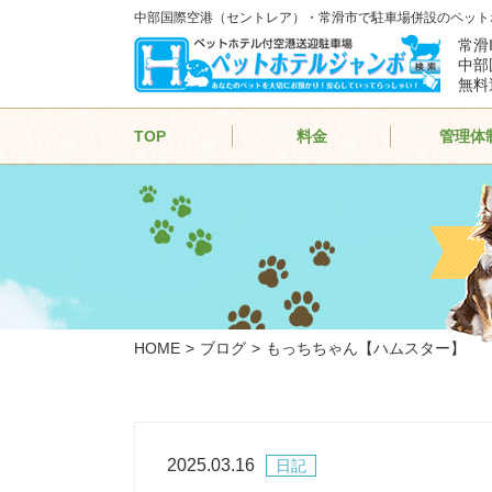
中部国際空港（セントレア）・常滑市で駐車場併設のペット
常滑
中部
無料
TOP
料金
管理体
HOME
ブログ
もっちちゃん【ハムスター】
2025.03.16
日記