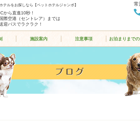
常
ホテルをお探しなら【ペットホテルジャンボ】
ICから直進10秒！
国際空港（セントレア）までは
送迎バスでラクラク！
制
施設案内
注意事項
お泊まりまでの