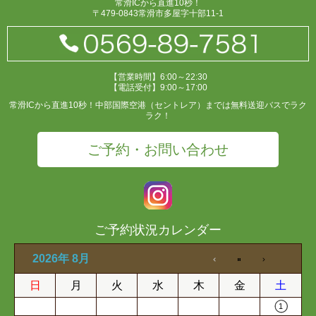
常滑ICから直進10秒！
〒479-0843常滑市多屋字十部11-1
【営業時間】6:00～22:30
【電話受付】9:00～17:00
常滑ICから直進10秒！中部国際空港（セントレア）までは無料送迎バスでラク
ラク！
ご予約・お問い合わせ
ご予約状況カレンダー
2026年 8月
日
月
火
水
木
金
土
1