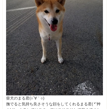
柴犬のまる君(○´∀｀○)
撫でると気持ち良さそうな顔をしてくれるまる君( *´艸