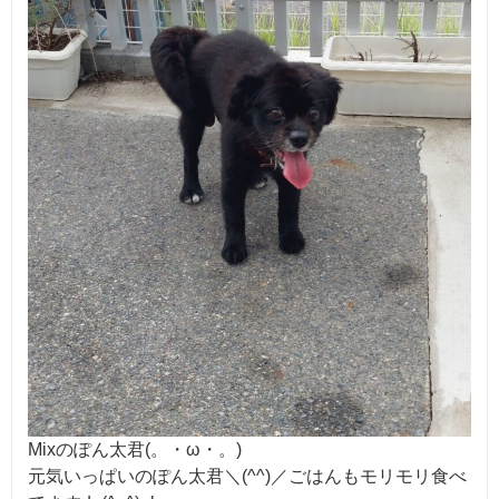
Mixのぽん太君(。・ω・。)
元気いっぱいのぽん太君＼(^^)／ごはんもモリモリ食べ