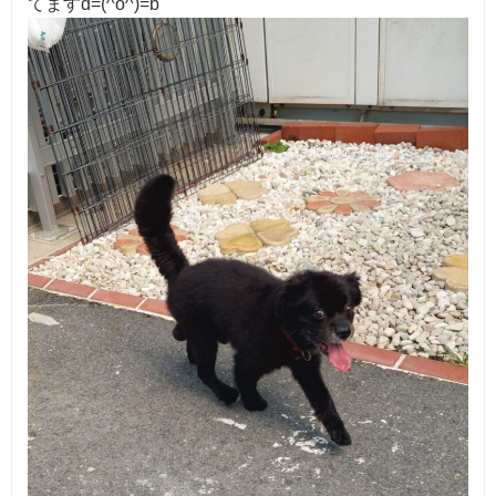
てますd=(^o^)=b