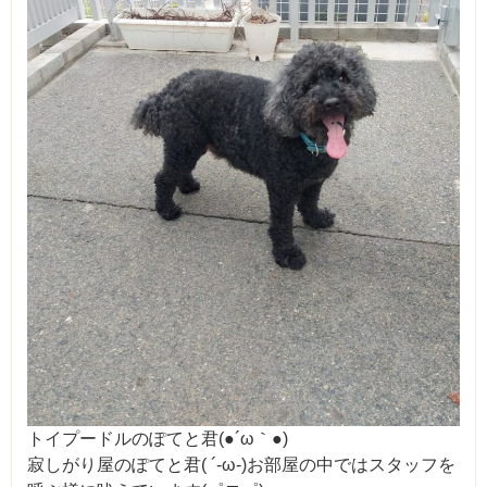
トイプードルのぽてと君(●´ω｀●)
寂しがり屋のぽてと君( ´-ω-)お部屋の中ではスタッフを