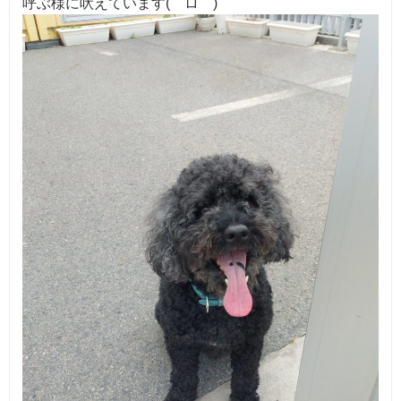
呼ぶ様に吠えています(゜ロ゜)