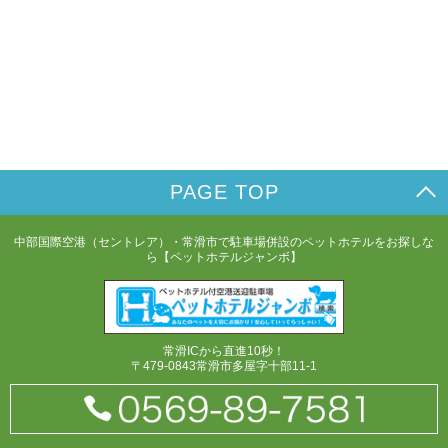
PAGE TOP
中部国際空港（セントレア）・常滑市で駐車場併設のペットホテルをお探しな
ら【ペットホテルジャンボ】
常滑ICから直進10秒！
〒479-0843常滑市多屋字十部11-1